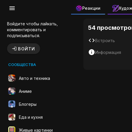
Реакции
Худо
Аниме Кот
Войдите чтобы лайкать,
54 просмотро
комментировать и
подписываться.
Встроить
ВОЙТИ
Информация
СООБЩЕСТВА
Авто и техника
Аниме
Блогеры
Еда и кухня
Живые картинки