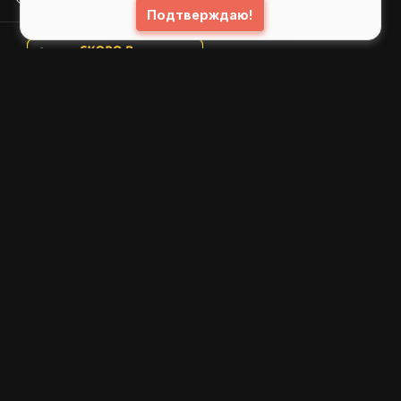
Подтверждаю!
© 2026
GIFS ( gifs.ru , гифки.рф )
Пользовательское соглашение
Рекомендательные технологии
Политика конфиденциальности