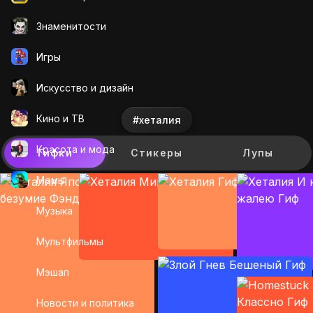
Знаменитости
Игры
Искусcтво и дизайн
Кино и ТВ
#хеталия
Красота и мода
Гифки
Стикеры
Лупы
Мемы
Музыка
Мультфильмы
Мэшап
Новости и политика