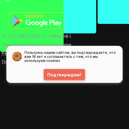
© 2026
GIFS ( gifs.ru , гифки.рф )
Пользовательское соглашение
Пользуясь нашим сайтом, вы подтверждаете, что
Рекомендательные технологии
вам 18 лет и соглашаетесь с тем, что мы
используем cookies
Политика конфиденциальности
Подтверждаю!