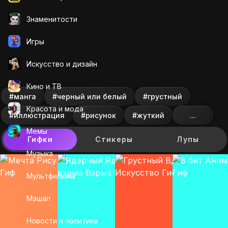
Знаменитости
Игры
Искусcтво и дизайн
Кино и ТВ
#манга
#черный или белый
#грустный
Красота и мода
#иллюстрация
#рисунок
#жуткий
...
Мемы
Гифки
Стикеры
Лупы
Музыка
Мультфильмы
Мэшап
Новости и политика