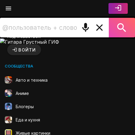
Войдите чтобы лайкать,
комментировать и
подписываться.
Гитара Грустный ГИФ на GI
ВОЙТИ
СООБЩЕСТВА
Авто и техника
Аниме
Блогеры
Еда и кухня
Живые картинки