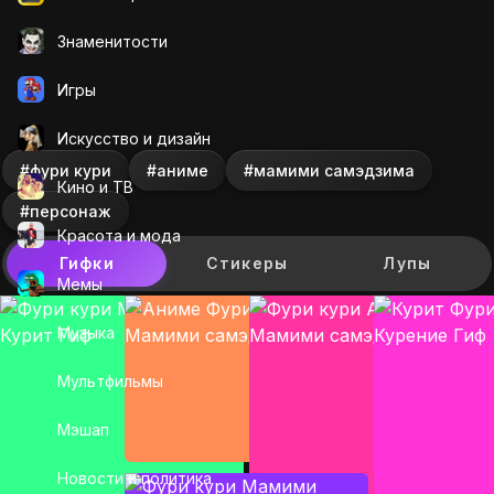
Знаменитости
Игры
Искусcтво и дизайн
#фури кури
#аниме
#мамими самэдзима
Кино и ТВ
#персонаж
Красота и мода
Гифки
Стикеры
Лупы
Мемы
Музыка
Мультфильмы
Мэшап
Новости и политика