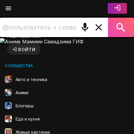
Войдите чтобы лайкать,
комментировать и
подписываться.
Аниме Мамими Самэдзима 
ВОЙТИ
СООБЩЕСТВА
Авто и техника
Аниме
Блогеры
Еда и кухня
Живые картинки