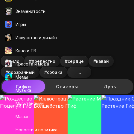
Знаменитости
Игры
Искусcтво и дизайн
Кино и ТВ
#мило
#прелестно
#сердце
#кавай
Красота и мода
#прозрачный
#собака
...
Мемы
Гифки
Стикеры
Лупы
Музыка
Мультфильмы
Мэшап
Новости и политика