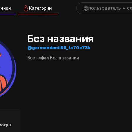
жники
Категории
ра "germandanil86_fa70e73b
Без названия
@germandanil86_fa70e73b
Все гифки Без названия
мотры