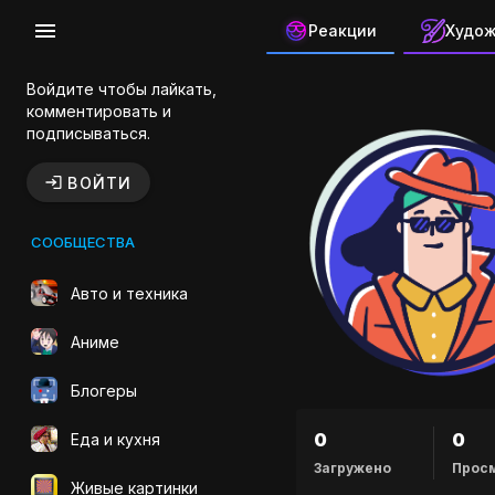
Реакции
Худо
Канал авто
Войдите чтобы лайкать,
комментировать и
подписываться.
ВОЙТИ
СООБЩЕСТВА
Авто и техника
Аниме
Блогеры
0
0
Еда и кухня
Загружено
Прос
Живые картинки