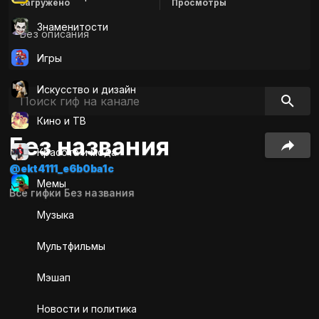
Загружено
Просмотры
Знаменитости
Без описания
Игры
Искусcтво и дизайн
Кино и ТВ
Без названия
Красота и мода
@ekt4111_e6b0ba1c
Мемы
Все гифки Без названия
Музыка
Мультфильмы
Мэшап
Новости и политика