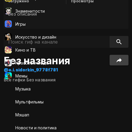
Загружено
Просмотры
Знаменитости
Без описания
Игры
Искусcтво и дизайн
Кино и ТВ
Без названия
Красота и мода
@e.i.sidorkin_9778f781
Мемы
Все гифки Без названия
Музыка
Мультфильмы
Мэшап
Новости и политика