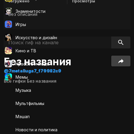
Загружено
Просмотры
Знаменитости
Без описания
Игры
Искусcтво и дизайн
Кино и ТВ
Без названия
Красота и мода
@7metalluga7_f79982c9
Мемы
Все гифки Без названия
Музыка
Мультфильмы
Мэшап
Новости и политика