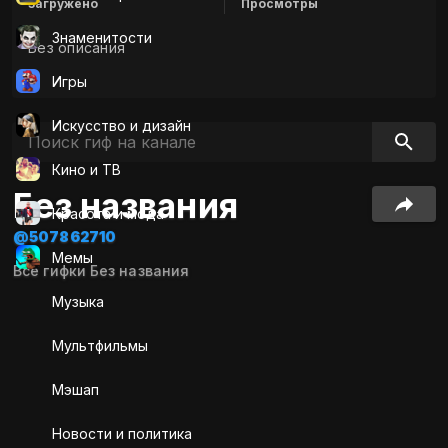
Загружено
Просмотры
Знаменитости
Без описания
Игры
Искусcтво и дизайн
Кино и ТВ
Без названия
Красота и мода
@507862710
Мемы
Все гифки Без названия
Музыка
Мультфильмы
Мэшап
Новости и политика