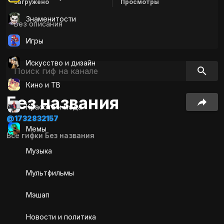
Загружено
Просмотры
Знаменитости
Без описания
Игры
Искусcтво и дизайн
Кино и ТВ
Без названия
Красота и мода
@1732832157
Мемы
Все гифки Без названия
Музыка
Мультфильмы
Мэшап
Новости и политика