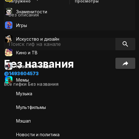
Загружено
Просмотры
Знаменитости
Без описания
Игры
Искусcтво и дизайн
Кино и ТВ
Без названия
Красота и мода
@1493604573
Мемы
Все гифки Без названия
Музыка
Мультфильмы
Мэшап
Новости и политика